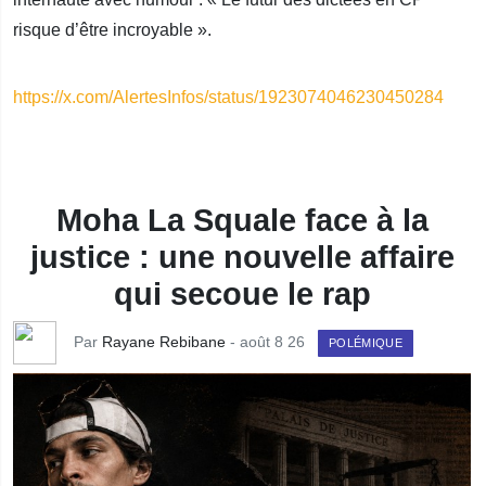
risque d’être incroyable ».
https://x.com/AlertesInfos/status/1923074046230450284
Moha La Squale face à la
justice : une nouvelle affaire
qui secoue le rap
Par
Rayane Rebibane
- août 8 26
POLÉMIQUE