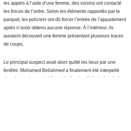
les appels à l’aide d’une femme, des voisins ont contacté
les forces de l’ordre. Selon les éléments rapportés par le
parquet, les policiers ont dû forcer l’entrée de l’appartement
après n’avoir obtenu aucune réponse. À l’intérieur, ils
auraient découvert une femme présentant plusieurs traces
de coups.
Le principal suspect avait alors quitté les lieux par une
fenêtre. Mohamed Bellahmed a finalement été interpellé
dans la rue. Les autorités ont indiqué qu’il était alcoolisé au
moment de son arrestation et l’ont placé en garde à vue.
D’après le parquet, la principale victime connaissait Moha
La Squale depuis seulement quelques jours. Elle aurait
passé la soirée dans son appartement avec une autre
femme, avant qu’une dispute n’éclate autour de la