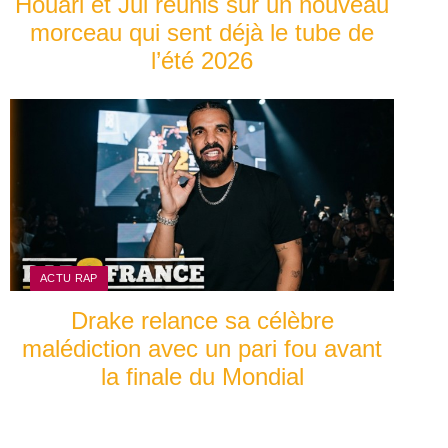
Houari et Jul réunis sur un nouveau
morceau qui sent déjà le tube de
l’été 2026
ACTU RAP
Drake relance sa célèbre
malédiction avec un pari fou avant
la finale du Mondial