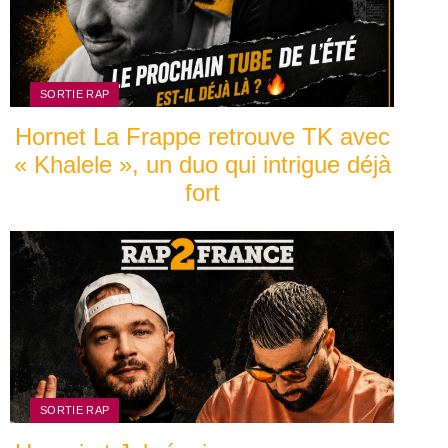
SORTIE RAP
Hornet La Frappe retrouve TK avec
« Khalele », un duo qui intrigue déjà
fort
SORTIE RAP