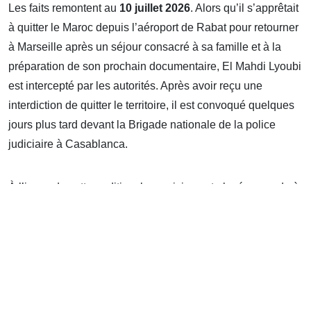
Les faits remontent au
10 juillet 2026
. Alors qu’il s’apprêtait
à quitter le Maroc depuis l’aéroport de Rabat pour retourner
à Marseille après un séjour consacré à sa famille et à la
préparation de son prochain documentaire, El Mahdi Lyoubi
est intercepté par les autorités. Après avoir reçu une
interdiction de quitter le territoire, il est convoqué quelques
jours plus tard devant la Brigade nationale de la police
judiciaire à Casablanca.
À l’issue de cette audition, le musicien est placé en garde à
vue avant d’être présenté au procureur. Le 15 juillet, la
justice décide de son placement en détention provisoire à
la prison d’Oukacha, à Casablanca. Selon son comité de
défense, il est poursuivi pour
« outrage à une institution
constitutionnelle »
, une accusation qui reposerait
notamment sur les paroles de certaines de ses chansons et