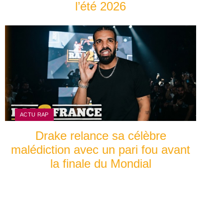
l’été 2026
ACTU RAP
Drake relance sa célèbre
malédiction avec un pari fou avant
la finale du Mondial