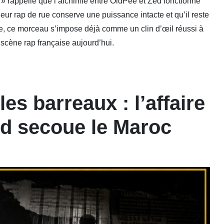
 » rappelle que l’alchimie entre OldPee et Zed fonctionne
eur rap de rue conserve une puissance intacte et qu’il reste
te, ce morceau s’impose déjà comme un clin d’œil réussi à
a scène rap française aujourd’hui.
es barreaux : l’affaire
d secoue le Maroc