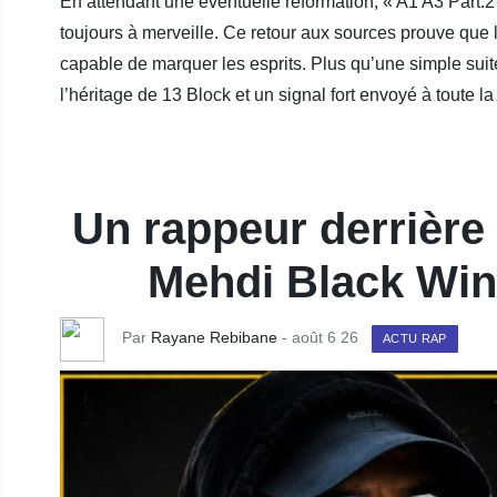
En attendant une éventuelle reformation, « A1 A3 Part.2
toujours à merveille. Ce retour aux sources prouve que l
capable de marquer les esprits. Plus qu’une simple sui
l’héritage de 13 Block et un signal fort envoyé à toute l
Un rappeur derrière l
Mehdi Black Win
Par
Rayane Rebibane
- août 6 26
ACTU RAP