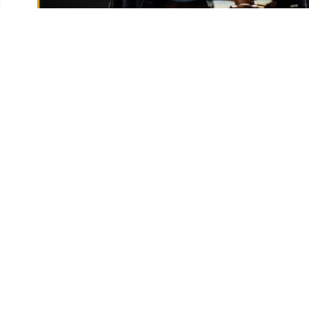
Le nom de
Mehdi Black Wind
, de son vrai nom
El Mah
artistique marocaine. Réalisateur, documentariste et musi
suscite une importante vague de réactions. Depuis son 
de défense des droits humains ainsi que des centaines
libération, faisant de son dossier l’un des sujets les p