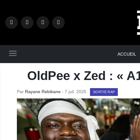
ACCUEIL
OldPee x Zed : « A1
Par
Rayane Rebibane
- 7 juil. 2026
SORTIE RAP