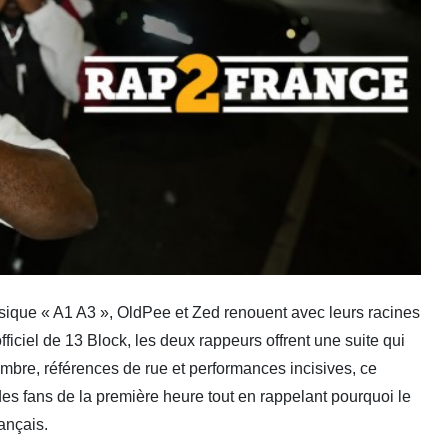
ssique « A1 A3 », OldPee et Zed renouent avec leurs racines
ficiel de 13 Block, les deux rappeurs offrent une suite qui
mbre, références de rue et performances incisives, ce
s fans de la première heure tout en rappelant pourquoi le
ançais.