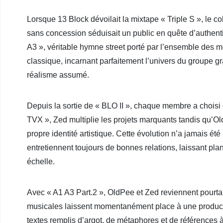
Lorsque 13 Block dévoilait la mixtape « Triple S », le col
sans concession séduisait un public en quête d’authenti
A3 », véritable hymne street porté par l’ensemble des 
classique, incarnant parfaitement l’univers du groupe g
réalisme assumé.
Depuis la sortie de « BLO II », chaque membre a choisi 
TVX », Zed multiplie les projets marquants tandis qu’O
propre identité artistique. Cette évolution n’a jamais ét
entretiennent toujours de bonnes relations, laissant pla
échelle.
Avec « A1 A3 Part.2 », OldPee et Zed reviennent pourtant
musicales laissent momentanément place à une producti
textes remplis d’argot, de métaphores et de références à