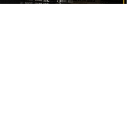
di Lyoubi
, dépasse aujourd’hui le cadre de la scène
cien, l’artiste est au cœur d’une affaire judiciaire qui
placement en détention provisoire, plusieurs organisations
 de personnalités du monde culturel demandent sa
lus commentés de ces derniers jours.