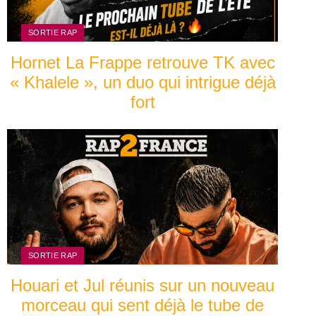
SORTIE RAP
Hornet La Frappe retrouve TK avec
« Khalele », un duo qui intrigue déjà
fort
SORTIE RAP
Houari et Jul réunis sur un nouveau
morceau qui sent déjà le tube de