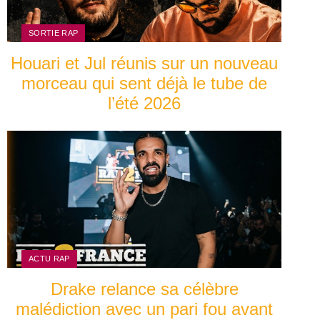
SORTIE RAP
Houari et Jul réunis sur un nouveau
morceau qui sent déjà le tube de
l’été 2026
ACTU RAP
Drake relance sa célèbre
malédiction avec un pari fou avant