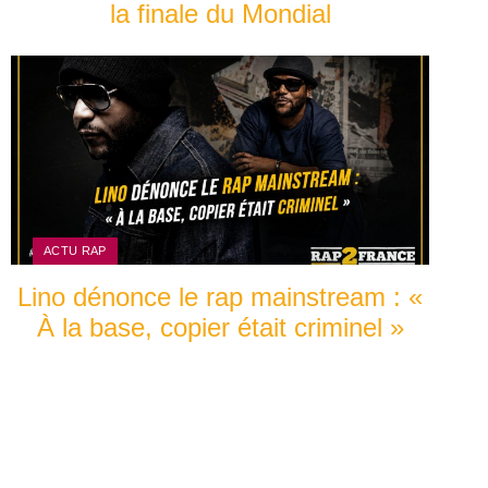
la finale du Mondial
ACTU RAP
Lino dénonce le rap mainstream : «
À la base, copier était criminel »