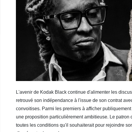
L'avenir de Kodak Black continue d'alimenter les discus
retrouvé son indépendance à l'issue de son contrat avec 
convoitises. Parmi les premiers à afficher publiquement s
une proposition particulièrement ambitieuse. Le patron 
toutes les conditions qu'il souhaiterait pour rejoindre 