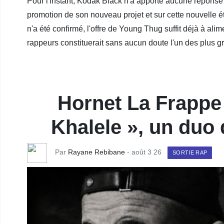
Pour l'instant, Kodak Black n'a apporté aucune réponse p
promotion de son nouveau projet et sur cette nouvelle ét
n'a été confirmé, l'offre de Young Thug suffit déjà à ali
rappeurs constituerait sans aucun doute l'un des plus 
Hornet La Frappe
Khalele », un duo q
Par
Rayane Rebibane
- août 3 26
SORTIE RAP