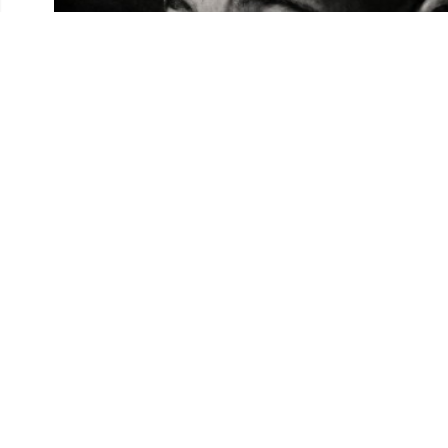
Hornet La Frappe poursuit son retour en musique. Après a
rappeur d’Épinay-sur-Seine dévoile
« Khalele »
, un no
1.3 qui attire déjà l’attention des amateurs de rap franç
l’artiste depuis le début de l’année.