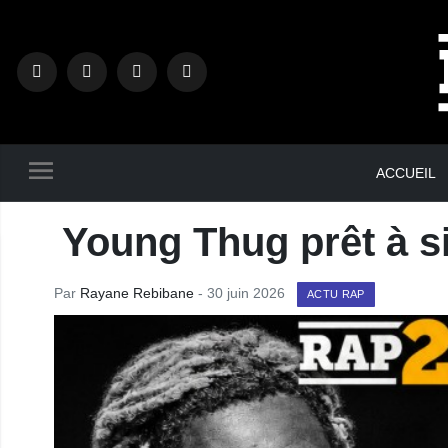
ACCUEIL
Young Thug prêt à s
Par
Rayane Rebibane
- 30 juin 2026
ACTU RAP