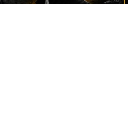
voir multiplié les collaborations ces derniers mois, le
uveau featuring avec TK. Une connexion entre le 9.3 et le
ais et qui confirme la dynamique dans laquelle s’inscrit